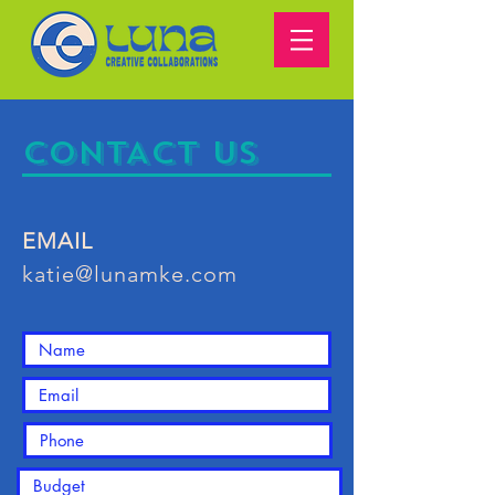
CONTACT US
EMAIL
katie@lunamke.com